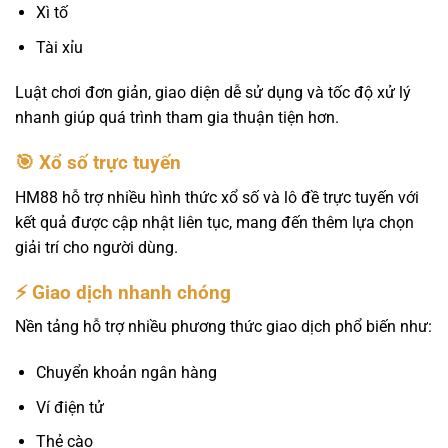
Xì tố
Tài xỉu
Luật chơi đơn giản, giao diện dễ sử dụng và tốc độ xử lý
nhanh giúp quá trình tham gia thuận tiện hơn.
🎯 Xổ số trực tuyến
HM88 hỗ trợ nhiều hình thức xổ số và lô đề trực tuyến với
kết quả được cập nhật liên tục, mang đến thêm lựa chọn
giải trí cho người dùng.
⚡ Giao dịch nhanh chóng
Nền tảng hỗ trợ nhiều phương thức giao dịch phổ biến như:
Chuyển khoản ngân hàng
Ví điện tử
Thẻ cào