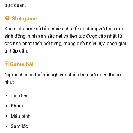
trực quan.
💎 Slot game
Kho slot game sở hữu nhiều chủ đề đa dạng với hiệu ứng
sinh động, hình ảnh sắc nét và liên tục được cập nhật từ
các nhà phát triển nổi tiếng, mang đến nhiều lựa chọn giải
trí hấp dẫn.
🃏 Game bài
Người chơi có thể trải nghiệm nhiều trò chơi quen thuộc
như:
Tiến lên
Phỏm
Mậu binh
Sâm lốc