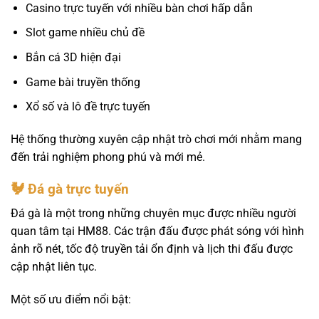
Casino trực tuyến với nhiều bàn chơi hấp dẫn
Slot game nhiều chủ đề
Bắn cá 3D hiện đại
Game bài truyền thống
Xổ số và lô đề trực tuyến
Hệ thống thường xuyên cập nhật trò chơi mới nhằm mang
đến trải nghiệm phong phú và mới mẻ.
🐓 Đá gà trực tuyến
Đá gà là một trong những chuyên mục được nhiều người
quan tâm tại HM88. Các trận đấu được phát sóng với hình
ảnh rõ nét, tốc độ truyền tải ổn định và lịch thi đấu được
cập nhật liên tục.
Một số ưu điểm nổi bật: