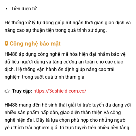
Tiền điện tử
Hệ thống xử lý tự động giúp rút ngắn thời gian giao dịch và
nâng cao sự thuận tiện trong quá trình sử dụng.
🔒 Công nghệ bảo mật
HM88 áp dụng công nghệ mã hóa hiện đại nhằm bảo vệ
dữ liệu người dùng và tăng cường an toàn cho các giao
dịch. Hệ thống vận hành ổn định giúp nâng cao trải
nghiệm trong suốt quá trình tham gia.
👉
Truy cập:
https://3dshield.com.co/
HM88 mang đến hệ sinh thái giải trí trực tuyến đa dạng với
nhiều sản phẩm hấp dẫn, giao diện thân thiện và công
nghệ hiện đại. Đây là lựa chọn phù hợp cho những người
yêu thích trải nghiệm giải trí trực tuyến trên nhiều nền tảng.